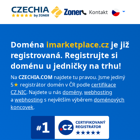
Kontakt
Doména
imarketplace.cz
je již
registrovaná. Registrujte si
doménu u jedničky na trhu!
Na
CZECHIA.COM
najdete tu pravou. Jsme jediný
5
★
registrátor domén v ČR podle
certifikace
CZ.NIC
. Najdete u nás
domény
,
webhosting
a
webhosting
s největším výběrem
doménových
koncovek
.