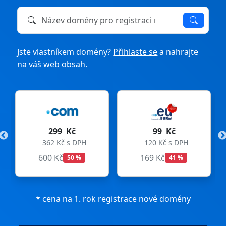
Název domény k registraci nebo převodu
Jste vlastníkem domény?
Přihlaste se
a nahrajte
na váš web obsah.
299 Kč
99 Kč
362 Kč s DPH
120 Kč s DPH
600 Kč
169 Kč
50 %
41 %
* cena na 1. rok registrace nové domény